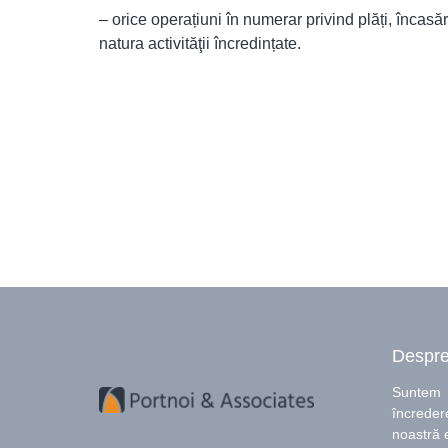
– orice operațiuni în numerar privind plăți, înca
natura activităţii încredințate.
Despre
Suntem o 
încreder
noastră e