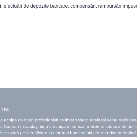
sări, efectuări de depozite bancare, compensări, rambursări impus
 noi
echipa de tineri profesioniști ce impărtășesc aceleași valori tradițional
e. Suntem în același timp o echipă dinamică, mereu în căutare de noi i
ste axată pe identificarea celor mai bune soluții pentru orice potențial