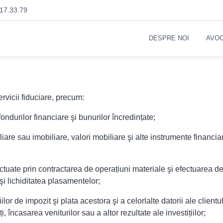
17.33.79
DESPRE NOI
AVOC
ervicii fiduciare, precum:
ondurilor financiare şi bunurilor încredințate;
iare sau imobiliare, valori mobiliare şi alte instrumente financiar
ctuate prin contractarea de operațiuni materiale şi efectuarea d
i lichiditatea plasamentelor;
lor de impozit şi plata acestora şi a celorlalte datorii ale clientu
încasarea veniturilor sau a altor rezultate ale investițiilor;