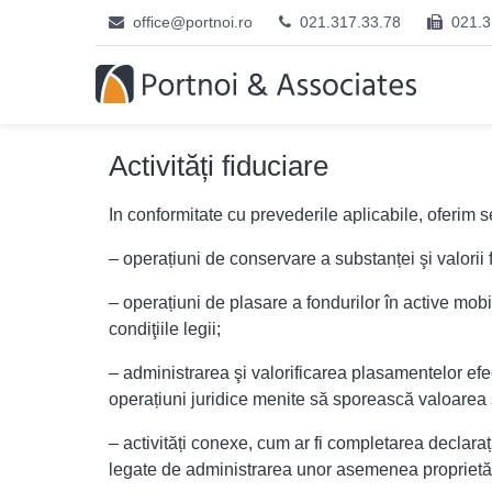
office@portnoi.ro
021.317.33.78
021.3
Activități fiduciare
In conformitate cu prevederile aplicabile, oferim s
– operațiuni de conservare a substanței şi valorii f
– operațiuni de plasare a fondurilor în active mobil
condiţiile legii;
– administrarea şi valorificarea plasamentelor efe
operațiuni juridice menite să sporească valoarea ş
– activități conexe, cum ar fi completarea declarații
legate de administrarea unor asemenea proprietăți, 