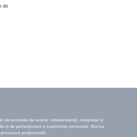
e de
e ale profesiei de avocat: independență, integritate și
dei și de perfecționare a experienței personale. Munca
ă provocare profesională.